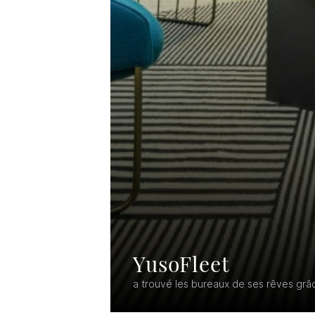
YusoFleet
a trouvé les bureaux de ses rêves grâ