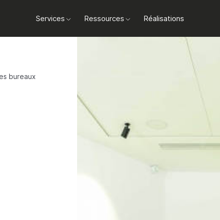
Services
Ressources
Réalisations
des bureaux
rchez à commercialiser
re rentabilité.
ts.