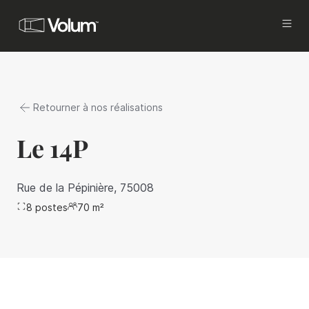
Acquisition
Investissez avec Volum
Retourner à nos réalisations
Propriétaires
Vous êtes investisseurs ou propriétaires, et
Le 14P
vous cherchez à commercialiser
et mettre en gestion vos actifs, tout en
améliorant votre rentabilité.
Rue de la Pépinière, 75008
8
postes
Locataires
70
m²
Vous êtes en recherche d’un bureau à louer à
Paris.
Brokers
Proposez les meilleures offres de bureaux à
vos clients.