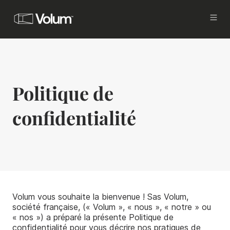
Acquisition
Investissez avec Volum
Politique de
Propriétaires
Vous êtes investisseurs ou propriétaires, et
vous cherchez à commercialiser
confidentialité
et mettre en gestion vos actifs, tout en
améliorant votre rentabilité.
Locataires
Vous êtes en recherche d’un bureau à louer à
Paris.
Volum vous souhaite la bienvenue ! Sas Volum,
Brokers
société française, (« Volum », « nous », « notre » ou
Proposez les meilleures offres de bureaux à
« nos ») a préparé la présente Politique de
vos clients.
confidentialité pour vous décrire nos pratiques de