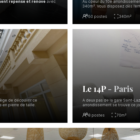
ent repensé et rénové
avec
Au coeur du 10e arrondissemen
340m². Vous disposez dès l’ent
50
postes
340
m²
Le 14P
-
Paris
lège de découvrir ce
A deux pas de la gare Saint-Laz
en pierre de taille.
arrondissement se trouve ce jo
8
postes
70
m²