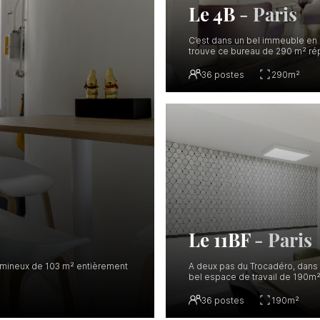
Le 4B
-
Paris
C’est dans un bel immeuble en 
trouve ce bureau de 290 m² ré
36
postes
290
m²
Le 11BF
-
Paris
lumineux de 103 m² entièrement
A deux pas du Trocadéro, dans
bel espace de travail de 190m²
36
postes
190
m²