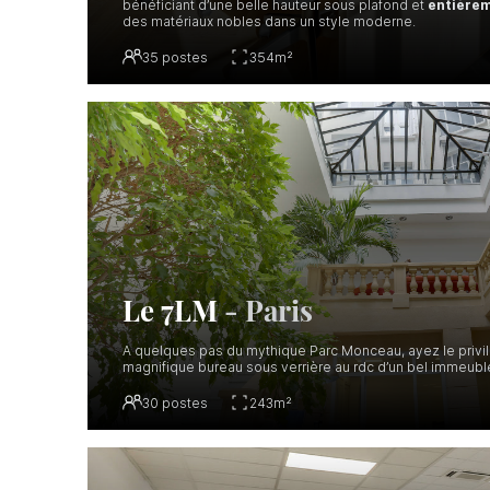
bénéficiant d’une belle hauteur sous plafond et
entièrem
des matériaux nobles dans un style moderne.
35
postes
354
m²
Le 7LM
-
Paris
A quelques pas du mythique Parc Monceau, ayez le privi
magnifique bureau sous verrière au rdc d’un bel immeuble 
30
postes
243
m²