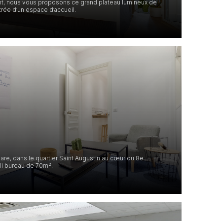
t, nous vous proposons ce grand plateau lumineux de
rée d’un espace d’accueil.
are, dans le quartier Saint Augustin au cœur du 8e
li bureau de 70m².