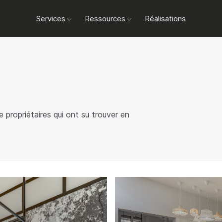
Services
Ressources
Réalisations
rchez à commercialiser
re rentabilité.
 propriétaires qui ont su trouver en
ts.