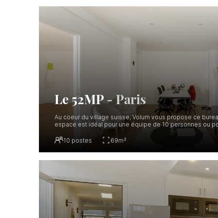
Le 52MP
-
Paris
Au coeur du village suisse, Volum vous propose ce bure
espace est idéal pour une équipe de 10 personnes ou p
10
postes
69
m²