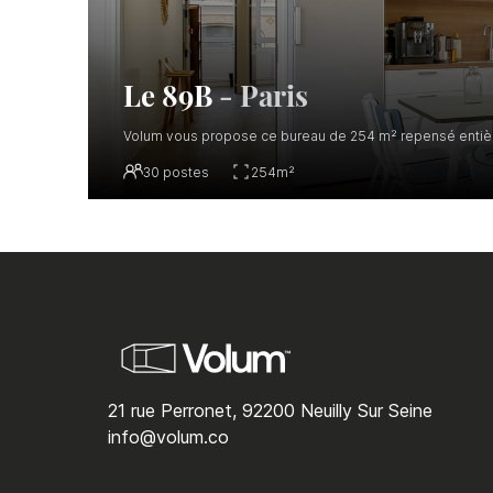
Le 89B
-
Paris
Volum vous propose ce bureau de 254 m² repensé entièrem
30
postes
254
m²
21 rue Perronet, 92200 Neuilly Sur Seine
info@volum.co