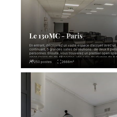
Le 130MC
-
Paris
En entrant, découvrez un vaste espace d’accueil avec un p
continuant, 5 grandes salles de réunions : de deux 8 pe
personnes. Ensuite, vous trouverez un premier open spac
open space de de 48 postes, une salle de réunion de 8 
s’isoler.
250
postes
2666
m²