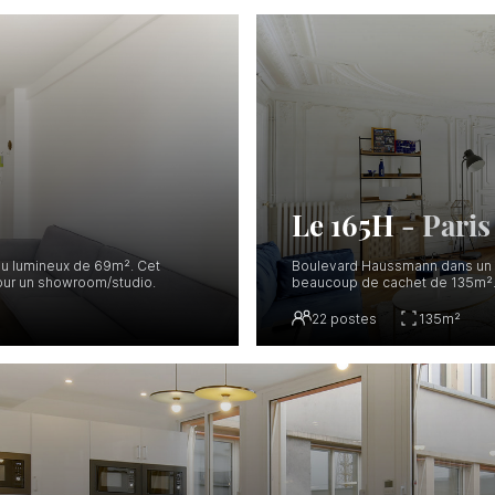
Le 165H
-
Paris
au lumineux de 69m². Cet
Boulevard Haussmann dans un i
our un showroom/studio.
beaucoup de cachet de 135m²
22
postes
135
m²