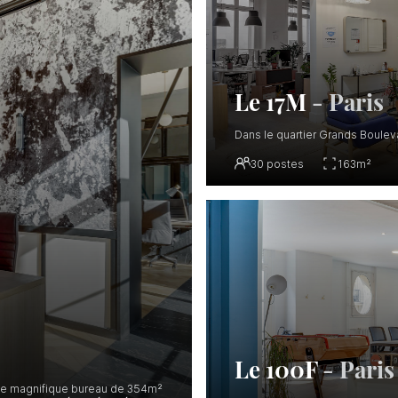
Le 17M
-
Paris
Dans le quartier Grands Boulev
30
postes
163
m²
Le 100F
-
Paris
ce magnifique bureau de 354m²