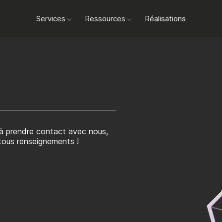
Services
Ressources
Réalisations
rchez à commercialiser
re rentabilité.
 tous renseignements !
ts.