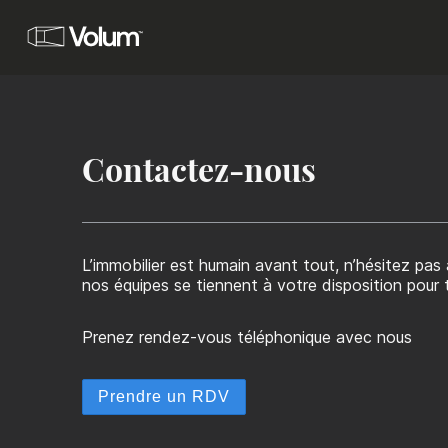
Acquisition
Investissez avec Volum
contactez-nous
Propriétaires
Vous êtes investisseurs ou propriétaires, et vous che
et mettre en gestion vos actifs, tout en améliorant vot
l’immobilier est humain avant tout, n’hésitez pas à prendre contact avec nous,
Locataires
nos équipes se tiennent à votre disposition pour
Vous êtes en recherche d’un bureau à louer à Paris.
prenez rendez-vous téléphonique avec nous
Brokers
Proposez les meilleures offres de bureaux à vos clien
Prendre un RDV
Nos réalisations