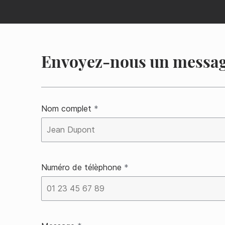
Nos outils
envoyez-nous un messa
nom complet
*
numéro de télèphone
*