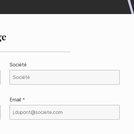
ge
société
email
*