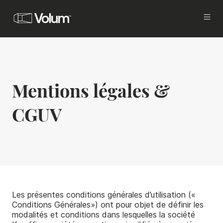
Acquisition
Investissez avec Volum
Mentions légales &
Propriétaires
Vous êtes investisseurs ou propriétaires, et
vous cherchez à commercialiser
CGUV
et mettre en gestion vos actifs, tout en
améliorant votre rentabilité.
Locataires
Vous êtes en recherche d’un bureau à louer à
Paris.
Les présentes conditions générales d’utilisation («
Brokers
Conditions Générales») ont pour objet de définir les
Proposez les meilleures offres de bureaux à
modalités et conditions dans lesquelles la société
vos clients.