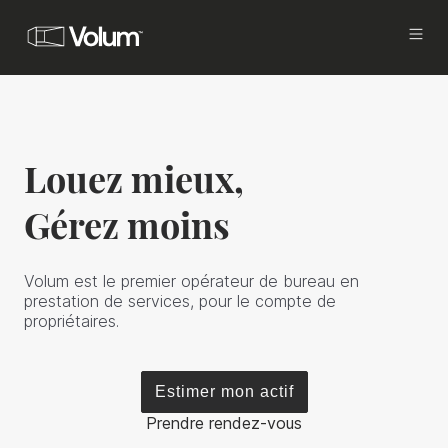
Acquisition
Investissez avec Volum
Louez mieux,
Propriétaires
Vous êtes investisseurs ou propriétaires, et
Gérez moins
vous cherchez à commercialiser
et mettre en gestion vos actifs, tout en
améliorant votre rentabilité.
Volum est le premier opérateur de bureau en
prestation de services, pour le compte de
Locataires
propriétaires.
Vous êtes en recherche d’un bureau à louer à
Paris.
Estimer mon actif
Brokers
Proposez les meilleures offres de bureaux à
Prendre rendez-vous
vos clients.