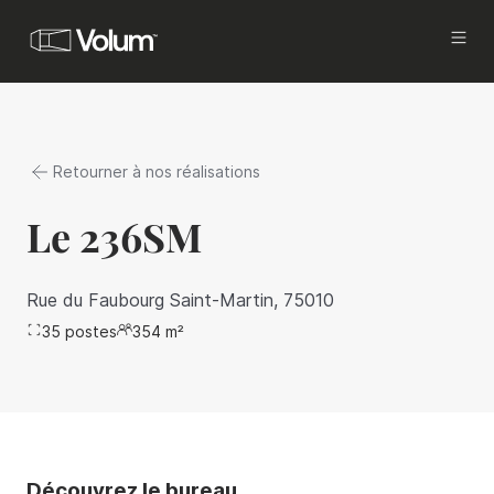
Acquisition
Investissez avec Volum
Retourner à nos réalisations
Propriétaires
Vous êtes investisseurs ou propriétaires, et
Le 236SM
vous cherchez à commercialiser
et mettre en gestion vos actifs, tout en
améliorant votre rentabilité.
Rue du Faubourg Saint-Martin, 75010
35
postes
Locataires
354
m²
Vous êtes en recherche d’un bureau à louer à
Paris.
Brokers
Proposez les meilleures offres de bureaux à
vos clients.
Découvrez le bureau