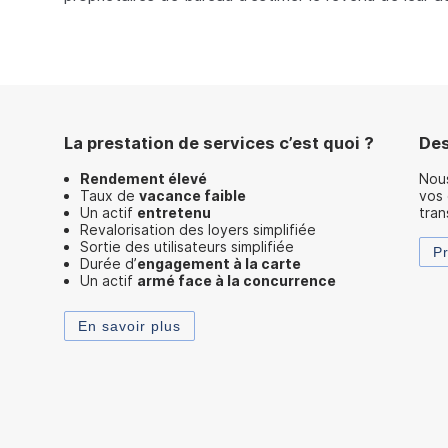
Nos outils
La prestation de services c’est quoi ?
Des
Rendement élevé
Nou
Taux de
vacance faible
vos 
Un actif
entretenu
tran
Revalorisation des loyers simplifiée
Sortie des utilisateurs simplifiée
P
Durée d’
engagement à la carte
Un actif
armé face à la concurrence
En savoir plus