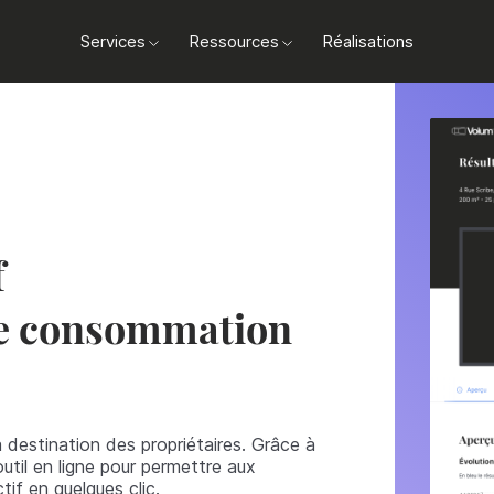
Services
Ressources
Réalisations
rchez à commercialiser
re rentabilité.
f
e consommation
ts.
à destination des propriétaires. Grâce à
util en ligne pour permettre aux
tif en quelques clic.