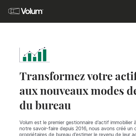
Acquisition
Investissez avec Volum
Propriétaires
Vous êtes investisseurs ou propriétaires, et vous che
et mettre en gestion vos actifs, tout en améliorant vot
Transformez votre acti
Locataires
aux nouveaux modes d
Vous êtes en recherche d’un bureau à louer à Paris.
du bureau
Brokers
Proposez les meilleures offres de bureaux à vos clien
Volum est le premier gestionnaire d’actif immobilier 
Nos réalisations
notre savoir-faire depuis 2016, nous avons créé un o
propriétaires de bureau d’estimer le revenu de leur ac