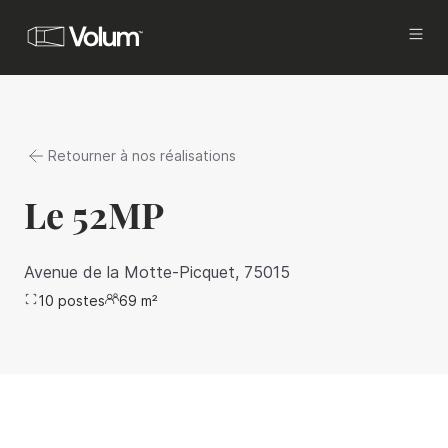
Acquisition
Investissez avec Volum
Retourner à nos réalisations
Propriétaires
Vous êtes investisseurs ou propriétaires, et
Le 52MP
vous cherchez à commercialiser
et mettre en gestion vos actifs, tout en
améliorant votre rentabilité.
Avenue de la Motte-Picquet, 75015
10
postes
Locataires
69
m²
Vous êtes en recherche d’un bureau à louer à
Paris.
Brokers
Proposez les meilleures offres de bureaux à
vos clients.