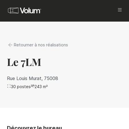
Acquisition
Investissez avec Volum
Retourner à nos réalisations
Propriétaires
Vous êtes investisseurs ou propriétaires, et
Le 7LM
vous cherchez à commercialiser
et mettre en gestion vos actifs, tout en
améliorant votre rentabilité.
Rue Louis Murat, 75008
30
postes
Locataires
243
m²
Vous êtes en recherche d’un bureau à louer à
Paris.
Brokers
Proposez les meilleures offres de bureaux à
vos clients.
Découvrez le bureau